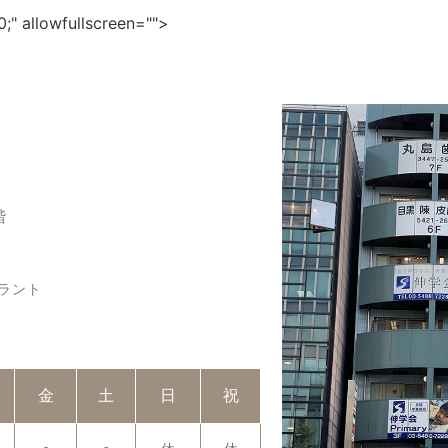
;" allowfullscreen="">
階
ラント
金
土
日
祝