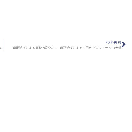
後の投稿
全体矯正後の被せ物治療 ～ 歯並び全体の矯正をした後に、前歯のセラミック治療をしたケース
矯正治療による顔貌の変化２ ～ 矯正治療による口元のプロフィールの改善