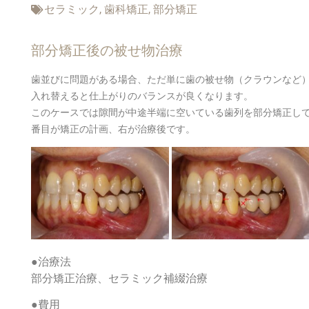
セラミック
,
歯科矯正
,
部分矯正
部分矯正後の被せ物治療
歯並びに問題がある場合、ただ単に歯の被せ物（クラウンなど
入れ替えると仕上がりのバランスが良くなります。
このケースでは隙間が中途半端に空いている歯列を部分矯正し
番目が矯正の計画、右が治療後です。
●治療法
部分矯正治療、セラミック補綴治療
●費用