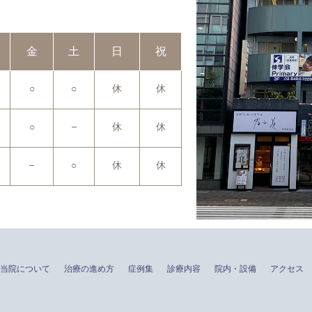
金
土
日
祝
○
○
休
休
○
–
休
休
–
○
休
休
当院について
治療の進め方
症例集
診療内容
院内・設備
アクセス