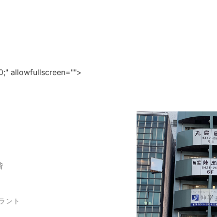
;" allowfullscreen="">
階
ラント